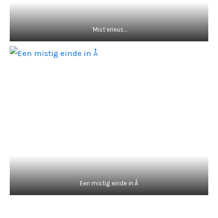
‘Mist’erieus…
Een mistig einde in Å