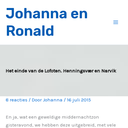
Ga
Johanna en
naar
de
Ronald
inhoud
Het einde van de Lofoten. Henningsvær en Narvik
8 reacties
/ Door
Johanna
/
16 juli 2015
En ja, wat een geweldige middernachtzon
gisteravond, we hebben deze uitgebreid, met vele