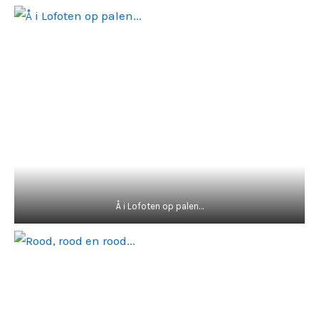
Å i Lofoten op palen…