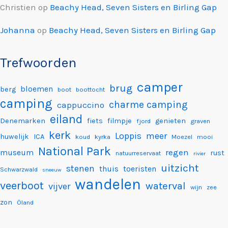
Christien
op
Beachy Head, Seven Sisters en Birling Gap
Johanna
op
Beachy Head, Seven Sisters en Birling Gap
Trefwoorden
camper
brug
bloemen
berg
boot
boottocht
camping
charme camping
cappuccino
eiland
Denemarken
fiets
filmpje
genieten
fjord
graven
kerk
Loppis
meer
huwelijk
ICA
koud
kyrka
Moezel
mooi
National Park
regen
museum
rust
natuurreservaat
rivier
uitzicht
stenen
thuis
toeristen
Schwarzwald
sneeuw
wandelen
veerboot
waterval
vijver
wijn
zee
zon
Öland